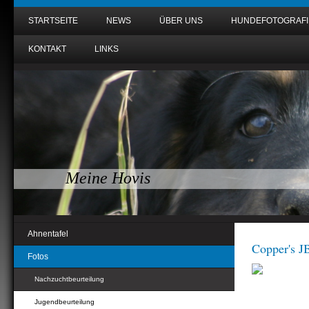
STARTSEITE
NEWS
ÜBER UNS
HUNDEFOTOGRAFI
KONTAKT
LINKS
Meine Hovis
Ahnentafel
Copper's J
Fotos
Nachzuchtbeurteilung
Jugendbeurteilung